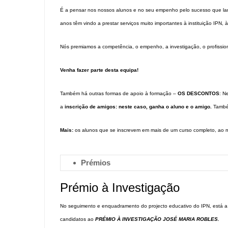
É a pensar nos nossos alunos e no seu empenho pelo sucesso que lanç
anos têm vindo a prestar serviços muito importantes à instituição IPN, à
Nós premiamos a competência, o empenho, a investigação, o profissi
Venha fazer parte desta equipa!
Também há outras formas de apoio à formação –
OS DESCONTOS
: N
a
inscrição de amigos: neste caso, ganha o aluno e o amigo.
Também
Mais:
os alunos que se inscrevem em mais de um curso completo, ao 
Prémios
Prémio à Investigação
No seguimento e enquadramento do projecto educativo do IPN, está a 
candidatos ao
PRÉMIO À INVESTIGAÇÃO
JOSÉ MARIA ROBLES.