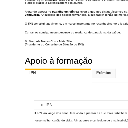
o apoio prático à aprendizagem dos alunos.
A grande aposta no
trabalho em clínica
levou a que nos distinguíssemos na
vanguarda
. O sucesso dos nossos formandos, a sua fácil inserção no mercado
O IPN constitui, atualmente, um marco importante no reconhecimento e legal
Contamos consigo neste percurso de mudança do paradigma da saúde.
M. Manuela Nunes Costa Maia Silva
(Presidente do Conselho de Direção do IPN)
Apoio à formação
IPN
Prémios
IPN
O IPN, ao longo dos anos, tem vindo a premiar os que mais trabalham 
nosso melhor cartão de visita. A imagem e o curriculum de uma institu