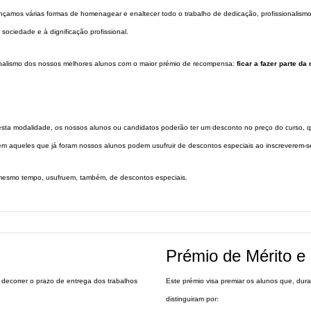
amos várias formas de homenagear e enaltecer todo o trabalho de dedicação, profissionalismo 
 sociedade e à dignificação profissional.
onalismo dos nossos melhores alunos com o maior prémio de recompensa:
ficar a fazer parte d
esta modalidade, os nossos alunos ou candidatos poderão ter um desconto no preço do curso, 
 aqueles que já foram nossos alunos podem usufruir de descontos especiais ao inscreverem-s
mesmo tempo, usufruem, também, de descontos especiais.
Prémio de Mérito e
decorrer o prazo de entrega dos trabalhos
Este prémio visa premiar os alunos que, du
distinguiram por: