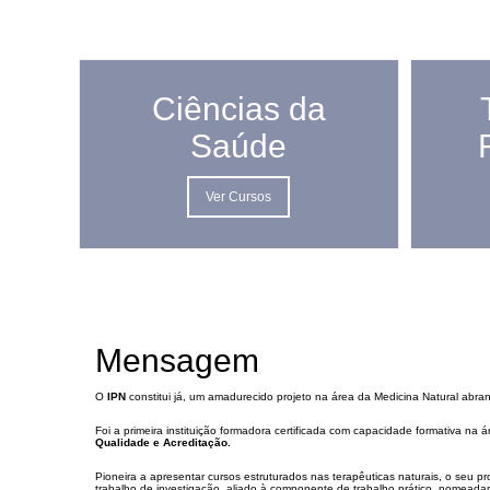
Ciências da
Saúde
Ver Cursos
Mensagem
O
IPN
constitui já, um amadurecido projeto na área da Medicina Natural abr
Foi a primeira instituição formadora certificada com capacidade formativa na á
Qualidade e Acreditação.
Pioneira a apresentar cursos estruturados nas terapêuticas naturais, o seu 
trabalho de investigação, aliado à componente de trabalho prático, nomeada