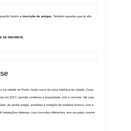
 quando fazem a
inscrição de amigos
. Também aqueles que já são
E SE INSCREVE.
use
 na cidade do Porto, muito cerca da zona histórica da cidade. Casa
rada em 2017, permite combinar a privacidade com o convívio. Há uma
enário, de pedra antiga, portadas e rodapés de madeira branca, com a
habitações distintas, com conceitos diferentes, tem um pátio comum