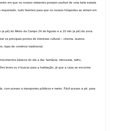
hedor em que os nossos visitantes possam usufruir de uma bela estada
s requintado, tudo faremos para que os nossos hóspedes se sintam em
in (a pé) do Metro da Campo 24 de Agosto e a 10 min (a pé) da zona
r os principais pontos de interesse cultural – cinema, teatros,
, lojas de comércio tradicional.
rnecimentos básicos do dia a dia: farmácia, mercearia, talho,
ções leves ou ir buscar para a habitação, já que a casa se encontra
la, com acesso a transportes públicos e metro. Fácil acesso a pé, para