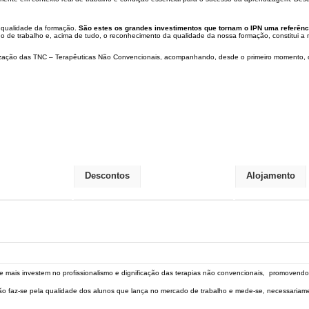
 qualidade da formação.
São estes os grandes investimentos que tornam o IPN uma referênci
 de trabalho e, acima de tudo, o reconhecimento da qualidade da nossa formação, constitui a mai
ização das TNC – Terapêuticas Não Convencionais, acompanhando, desde o primeiro momento, o p
Descontos
Alojamento
e mais investem no profissionalismo e dignificação das terapias não convencionais, promovend
ição faz-se pela qualidade dos alunos que lança no mercado de trabalho e mede-se, necessariame