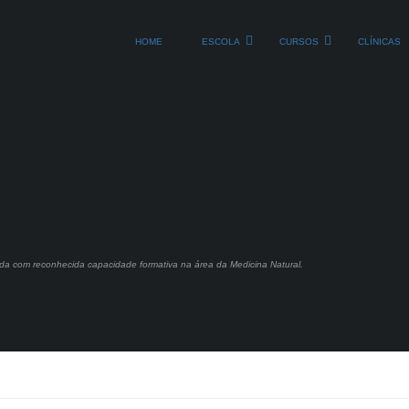
HOME
ESCOLA
CURSOS
CLÍNICAS
cada com reconhecida capacidade formativa na área da Medicina Natural.