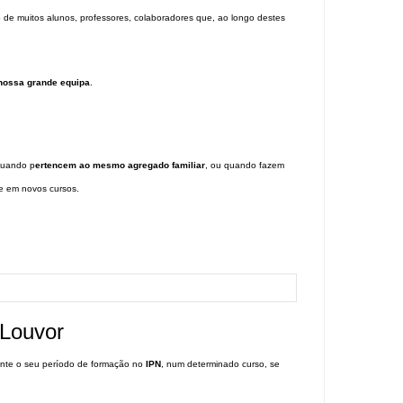
de muitos alunos, professores, colaboradores que, ao longo destes
a nossa grande equipa
.
quando p
ertencem ao mesmo agregado familiar
, ou quando fazem
e em novos cursos.
 Louvor
rante o seu período de formação no
IPN
, num determinado curso, se