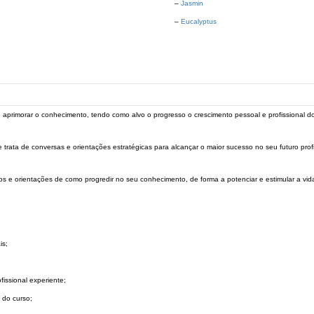
–
Jasmin
–
Eucalyptus
e aprimorar o conhecimento, tendo como alvo o progresso o crescimento pessoal e profissional 
 trata de conversas e orientações estratégicas para alcançar o maior sucesso no seu futuro profi
hos e orientações de como progredir no seu conhecimento, de forma a potenciar e estimular a vida
is;
issional experiente;
s do curso;