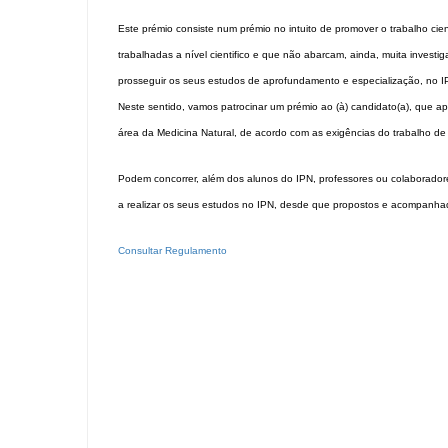
Este prémio consiste num prémio no intuito de promover o trabalho cie
trabalhadas a nível cientifico e que não abarcam, ainda, muita investi
prosseguir os seus estudos de aprofundamento e especialização, no IPN
Neste sentido, vamos patrocinar um prémio ao (à) candidato(a), que a
área da Medicina Natural, de acordo com as exigências do trabalho de 
Podem concorrer, além dos alunos do IPN, professores ou colaborador
a realizar os seus estudos no IPN, desde que propostos e acompanha
Consultar Regulamento