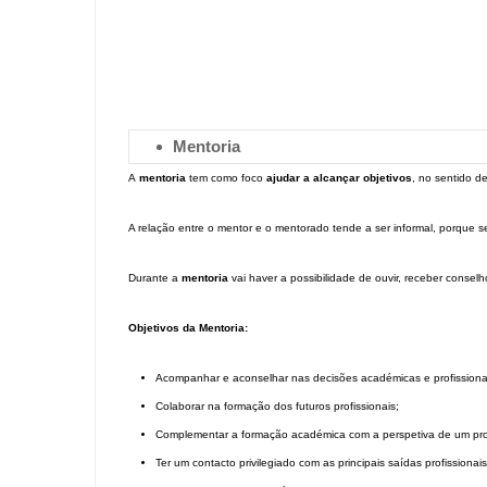
Mentoria
A
mentoria
tem como foco
ajudar a alcançar objetivos
, no sentido d
A relação entre o mentor e o mentorado tende a ser informal, porque se
Durante a
mentoria
vai haver a possibilidade de ouvir, receber consel
Objetivos da Mentoria:
Acompanhar e aconselhar nas decisões académicas e profissiona
Colaborar na formação dos futuros profissionais;
Complementar a formação académica com a perspetiva de um prof
Ter um contacto privilegiado com as principais saídas profissionai