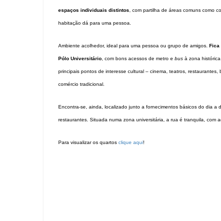
espaços individuais distintos
, com partilha de áreas comuns como co
habitação dá para uma pessoa.
Ambiente acolhedor, ideal para uma pessoa ou grupo de amigos.
Fica
Pólo Universitário
, com bons acessos de metro e
bus
à zona históric
principais pontos de interesse cultural – cinema, teatros, restaurantes,
comércio tradicional.
Encontra-se, ainda, localizado junto a fornecimentos básicos do dia a di
restaurantes. Situada numa zona universitária, a rua é tranquila, com 
Para visualizar os quartos
clique aqui
!