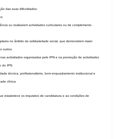
ão das suas dificuldades;
es;
ência ou realizarem actividades curriculares ou de complemento
plares no âmbito da solidariedade social, que demonstrem maior
s outros.
ão nas actividades organizadas pelo IPN e na promoção de actividades
io do IPN.
ade técnica, profissionalismo, bom enquadramento institucional e
ade clínica
ue estabelece os requisitos de candidatura e as condições de