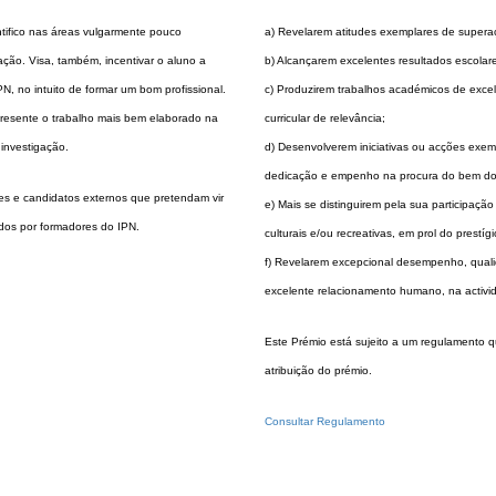
ntifico nas áreas vulgarmente pouco
a) Revelarem atitudes exemplares de superaç
gação. Visa, também, incentivar o aluno a
b) Alcançarem excelentes resultados escolar
, no intuito de formar um bom profissional.
c) Produzirem trabalhos académicos de excel
presente o trabalho mais bem elaborado na
curricular de relevância;
investigação.
d) Desenvolverem iniciativas ou acções exem
dedicação e empenho na procura do bem do
es e candidatos externos que pretendam vir
e) Mais se distinguirem pela sua participaç
dos por formadores do IPN.
culturais e/ou recreativas, em prol do prestíg
f) Revelarem excepcional desempenho, qualid
excelente relacionamento humano, na activid
Este Prémio está sujeito a um regulamento q
atribuição do prémio.
Consultar Regulamento