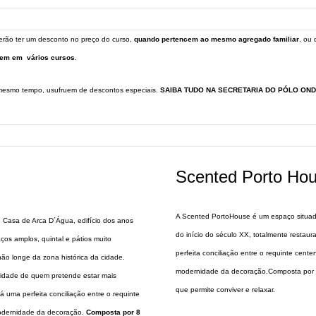
rão ter um desconto no preço do curso,
quando pertencem ao mesmo agregado familiar
, ou
rem em vários cursos
.
 mesmo tempo, usufruem de descontos especiais.
SAIBA TUDO NA SECRETARIA DO PÓLO OND
Scented Porto Ho
A Scented PortoHouse é um espaço situado
, Casa de Arca D´Água, edifício dos anos
do início do século XX, totalmente restau
os amplos, quintal e pátios muito
perfeita conciliação entre o requinte cent
não longe da zona histórica da cidade.
modernidade da decoração.Composta por 4 
cidade de quem pretende estar mais
que permite conviver e relaxar.
uma perfeita conciliação entre o requinte
modernidade da decoração.
Composta por 8