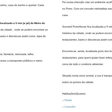
Foi nossa intenção criar um ambiente acol
zinha, casa de banho e quintal. Cada
no Porto. Com um conceito minimalista ma
casa.
 localizado a 5 min (a pé) do Metro do
Scented PortoHouse fica localizada a 5 m
a da cidade, onde se podem encontrar os
histórica da cidade, onde se podem encontra
 bares e discotecas assim como, lojas de
restaurantes, bares e discotecas assim como
Encontra-se, ainda, localizada junto dos fo
a: farmácia, mercearia, talho,
restaurantes, para quem quiser fazer refei
acesso a transportes públicos e metro.
cerca de todo o comércio alimentar.
Situada numa zona central, a rua é tranqui
todos os pontos da cidade.
Habitações/Quartos:
–
Flower
–
Lavander