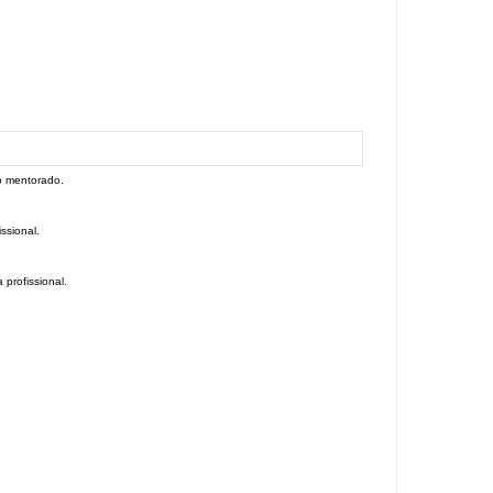
do mentorado.
ssional.
 profissional.