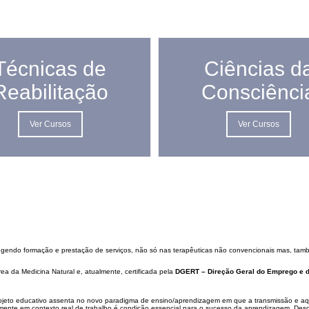
Técnicas de
Ciências d
Reabilitação
Consciênci
Ver Cursos
Ver Cursos
angendo formação e prestação de serviços, não só nas terapêuticas não convencionais mas, tam
rea da Medicina Natural e, atualmente, certificada pela
DGERT – Direção Geral do Emprego e d
projeto educativo assenta no novo paradigma de ensino/aprendizagem em que a transmissão e aquis
mente em contexto real de trabalho é condição essencial para o sucesso da aprendizagem. Desd