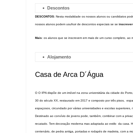
Descontos
DESCONTOS:
Nesta modalidade os nossos alunos ou candidatos pode
nossos alunos podem usufruir de descontos especiais se se
inscreve
Mais
: os alunos que se inscrevem em mais de um curso completo, ao
Alojamento
Casa de Arca D´Água
O O IPN dispõe de um imóvel na zona universitária da cidade do Porto
30 do século XX, restaurado em 2017 e composto por três pisos, espaç
espaçosos, circundado por várias universidades e escolas superiores, 
Destinado ao convívio de jovens pode, também, combinar com a priva
recatado. Tem decoração moderna mas adaptada ao estilo da casa. Há 
centenário, de pedra antiga, portadas e rodapés de madeira, com a 