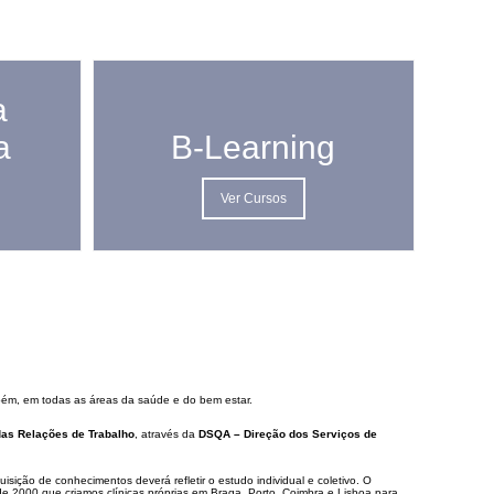
a
a
B-Learning
Ver Cursos
bém, em todas as áreas da saúde e do bem estar.
as Relações de Trabalho
, através da
DSQA – Direção dos Serviços de
ição de conhecimentos deverá refletir o estudo individual e coletivo. O
e 2000 que criamos clínicas próprias em Braga, Porto, Coimbra e Lisboa para