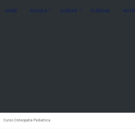
HOME
ESCOLA
CURSOS
CLÍNICAS
NOTÍ
Curso Osteopatia Pediatrica