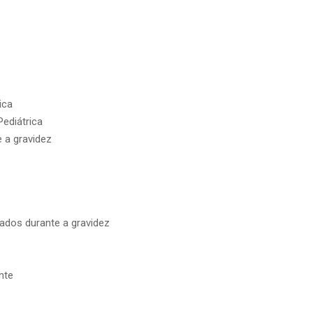
ica
ediátrica
 a gravidez
dos durante a gravidez
nte