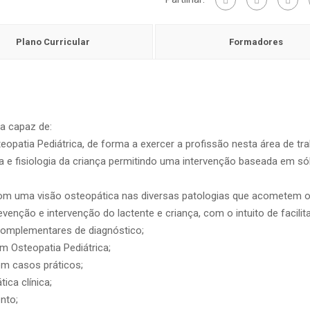
Plano Curricular
Formadores
a capaz de:
opatia Pediátrica, de forma a exercer a profissão nesta área de tra
a e fisiologia da criança permitindo uma intervenção baseada em só
com uma visão osteopática nas diversas patologias que acometem os
enção e intervenção do lactente e criança, com o intuito de facilita
omplementares de diagnóstico;
m Osteopatia Pediátrica;
om casos práticos;
ica clínica;
nto;