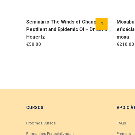
Seminário The Winds of Change:
Moxabus
Pestilent and Epidemic Qi – Dr John
eficáci
Heuertz
moxa
€
50.00
€
210.00
CURSOS
APOIO À
Próximos Cursos
FAQs
Formações Especializadas
Prémios