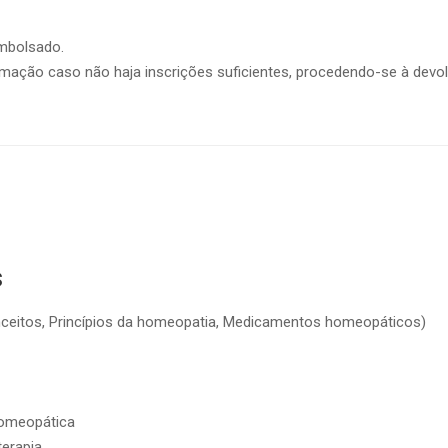
embolsado.
formação caso não haja inscrições suficientes, procedendo-se à de
s
onceitos, Princípios da homeopatia, Medicamentos homeopáticos)
homeopática
terapia