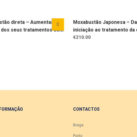
tão direta – Aumentando a
Moxabustão Japonesa – Da
a dos seus tratamentos com
iniciação ao tratamento da 
€
210.00
 FORMAÇÃO
CONTACTOS
Braga
Porto