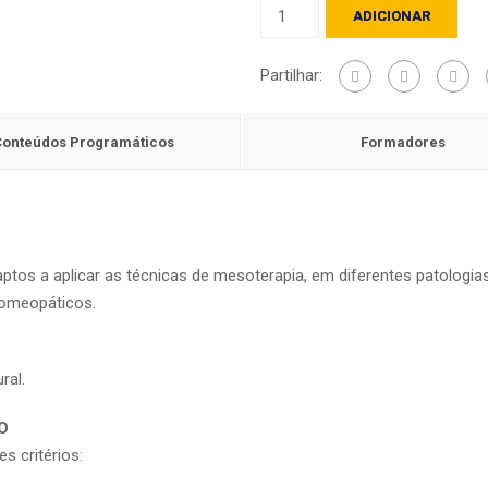
Quantidade
ADICIONAR
de
Mesoterapia
Partilhar:
Homeopática
Estética
Conteúdos Programáticos
Formadores
 aptos a aplicar as técnicas de mesoterapia, em diferentes patologia
omeopáticos.
ral.
O
s critérios: