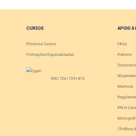
CURSOS
APOIO À
Próximos Cursos
FAQs
Formações Especializadas
Prémios
Desconto
Alojament
090 | 726 | 729 | 815
Mentoria
Regulame
IPN In Car
Monografi
Política 