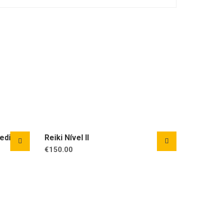
edicina
Reiki Nível II
€
150.00