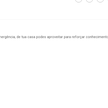
Terapêuticas
em
tempo
de
Vírus
ergência, de tua casa podes aproveitar para reforçar conhecimento