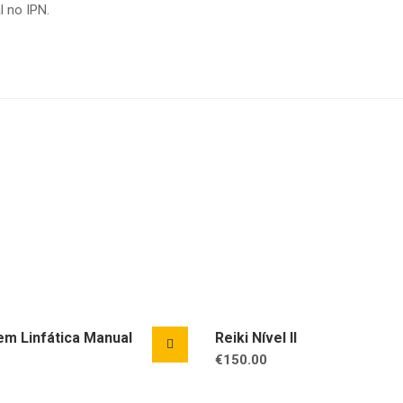
 no IPN.
m Linfática Manual
Reiki Nível II
€
150.00