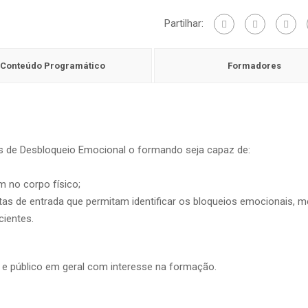
Técnicas
Partilhar:
de
Desbloqueio
Conteúdo Programático
Emocional
Formadores
-
Kinesiologia
as de Desbloqueio Emocional o formando seja capaz de:
 no corpo físico;
tas de entrada que permitam identificar os bloqueios emocionais, 
cientes.
 e público em geral com interesse na formação.