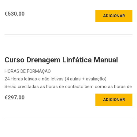
Duração do Curso:
€
530.00
ADICIONAR
A iniciar em 12 de outubro 2026 e com o seguinte horário:
Uma vez por semana, à segunda-feira, das 19h às 22h.30
Local
– Online. Plataforma Moodle…
Curso Drenagem Linfática Manual
HORAS DE FORMAÇÃO
24 Horas letivas e não letivas (4 aulas + avaliação)
Serão creditadas as horas de contacto bem como as horas de
auto estudo acompanhado.
€
297.00
ADICIONAR
DURAÇÃO DA FORMAÇÃO
21 de maio;…