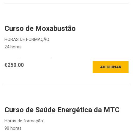
Local
Porto: início a 17 de outubro, no seguinte…
Curso de Moxabustão
HORAS DE FORMAÇÃO
24 horas
DURAÇÃO DA FORMAÇÃO
€
250.00
ADICIONAR
A iniciar 15 de Abril de 2026 e a terminar dia 15 de Julho de
2026.
Aulas semanais, às quartas-feiras das 19h às 21h.
LOCAL DA…
Curso de Saúde Energética da MTC
Horas de formação:
90 horas