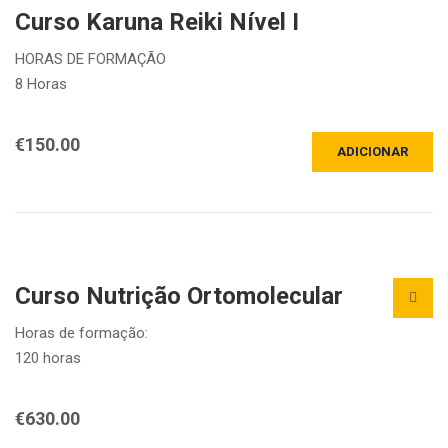
Curso Karuna Reiki Nível I
HORAS DE FORMAÇÃO
8 Horas
DATA
€
150.00
ADICIONAR
06 julho 2025
HORÁRIO
10h00 às 13h00 e das 14h00 às 19h00
LOCAL
Curso Nutrição Ortomolecular
IPN Braga
Horas de formação:
120 horas
Duração do Curso:
€
630.00
A iniciar em 11 de Novembro 2025 e com o seguinte horário: