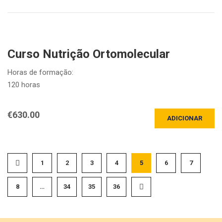
Uma vez por semana, à terça-feira, das 19h às 22h.30 e a
terminar…
Curso Nutrição Ortomolecular
Horas de formação:
120 horas
Duração do Curso:
€
630.00
ADICIONAR
A iniciar em 13 de outubro 2026 e com o seguinte horário:
Uma vez por semana, às terças-feiras, das 19h às 22h30 e a
terminar…
1
2
3
4
5
6
7
8
…
34
35
36