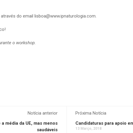
u através do email lisboa@www.ipnaturologia.com.
co!
urante o workshop.
Notícia anterior
Próxima Notícia
e a média da UE, mas menos
Candidaturas para apoio em
13 Março, 2018
saudáveis