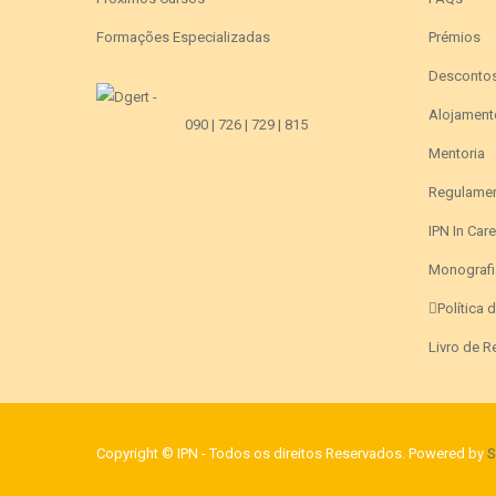
Formações Especializadas
Prémios
Desconto
Alojament
090 | 726 | 729 | 815
Mentoria
Regulame
IPN In Car
Monografi
Política 
Livro de 
Copyright © IPN - Todos os direitos Reservados. Powered by
S