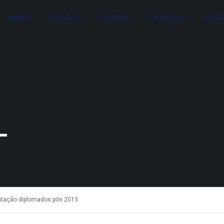
HOME
ESCOLA
CURSOS
CLÍNICAS
NOTÍ
L
ntação diplomados pós 2013