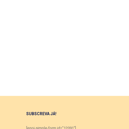
SUBSCREVA JÁ!
[egoi-simple-form id="12091"]