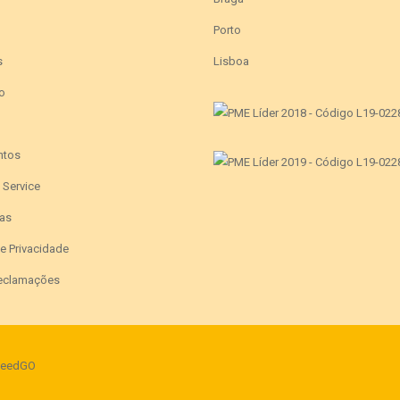
Porto
s
Lisboa
o
ntos
e Service
as
de Privacidade
Reclamações
eedGO