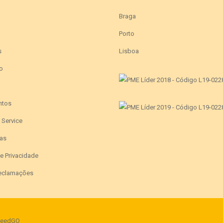
Braga
Porto
s
Lisboa
o
ntos
e Service
as
de Privacidade
Reclamações
eedGO