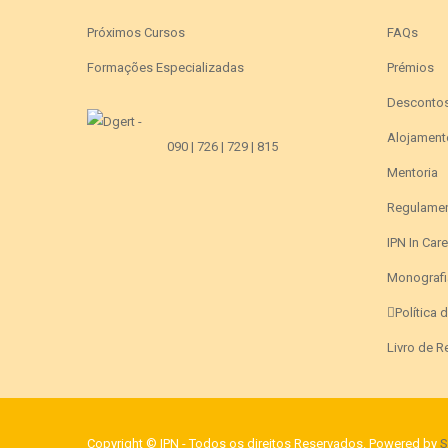
Próximos Cursos
FAQs
Formações Especializadas
Prémios
Desconto
Alojament
090 | 726 | 729 | 815
Mentoria
Regulame
IPN In Car
Monografi
Política 
Livro de 
Copyright © IPN - Todos os direitos Reservados. Powered by
S